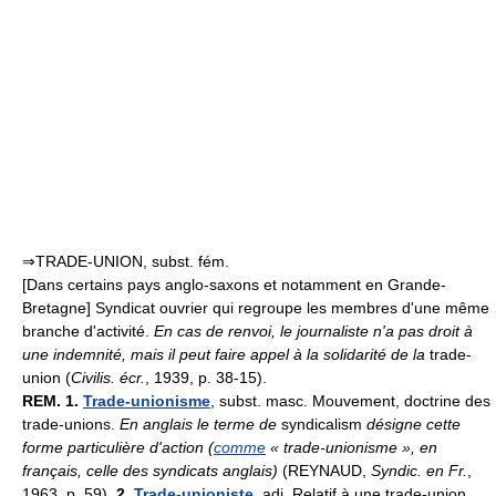
⇒TRADE-UNION, subst. fém.
[Dans certains pays anglo-saxons et notamment en Grande-
Bretagne] Syndicat ouvrier qui regroupe les membres d'une même
branche d'activité.
En cas de renvoi, le journaliste n'a pas droit à
une indemnité, mais il peut faire appel à la solidarité de la
trade-
union (
Civilis. écr.
, 1939, p. 38-15).
REM.
1.
Trade-unionisme
, subst. masc. Mouvement, doctrine des
trade-unions.
En anglais le terme de
syndicalism
désigne cette
forme particulière d'action (
comme
« trade-unionisme », en
français, celle des syndicats anglais)
(REYNAUD,
Syndic. en Fr.
,
1963, p. 59).
2.
Trade-unioniste
, adj. Relatif à une trade-union.