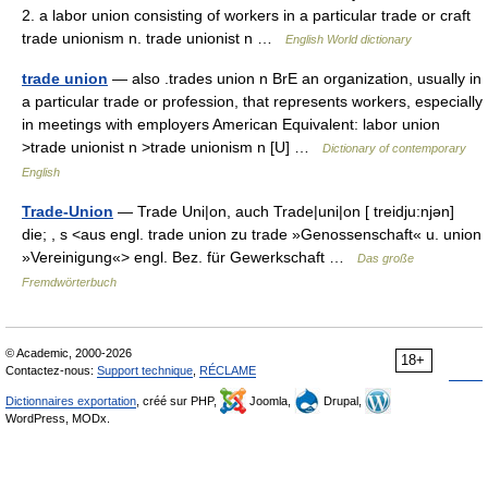
2. a labor union consisting of workers in a particular trade or craft
trade unionism n. trade unionist n …
English World dictionary
trade union
— also .trades union n BrE an organization, usually in
a particular trade or profession, that represents workers, especially
in meetings with employers American Equivalent: labor union
>trade unionist n >trade unionism n [U] …
Dictionary of contemporary
English
Trade-Union
— Trade Uni|on, auch Trade|uni|on [ treidju:njən]
die; , s <aus engl. trade union zu trade »Genossenschaft« u. union
»Vereinigung«> engl. Bez. für Gewerkschaft …
Das große
Fremdwörterbuch
© Academic, 2000-2026
18+
Contactez-nous:
Support technique
,
RÉCLAME
Dictionnaires exportation
, créé sur PHP,
Joomla,
Drupal,
WordPress, MODx.