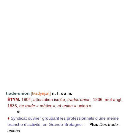
trade-union
[tʀɛdynjɔn]
n. f. ou m.
ÉTYM.
1904; attestation isolée,
trades'union,
1836; mot angl.,
1835, de
trade
« métier », et
union
« union ».
❖
♦
Syndicat ouvrier groupant les professionnels d'une même
branche d'activité, en Grande-Bretagne.
—
Plur.
Des trade-
unions.