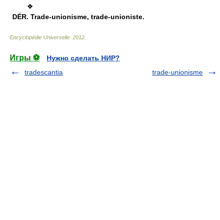
❖
DÉR.
Trade-unionisme, trade-unioniste.
Encyclopédie Universelle
.
2012
.
Игры ⚽
Нужно сделать НИР?
tradescantia
trade-unionisme