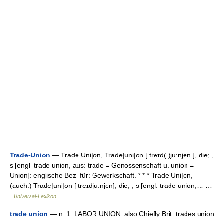
Trade-Union
— Trade Uni|on, Trade|uni|on [ treɪd( )ju:njən ], die; ,
s [engl. trade union, aus: trade = Genossenschaft u. union =
Union]: englische Bez. für: Gewerkschaft. * * * Trade Uni|on,
(auch:) Trade|uni|on [ treɪdju:njən], die; , s [engl. trade union,… …
Universal-Lexikon
trade union
— n. 1. LABOR UNION: also Chiefly Brit. trades union