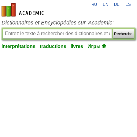
RU
EN
DE
ES
fr-academic.com
Dictionnaires et Encyclopédies sur 'Academic'
Recherche!
interprétations
traductions
livres
Игры ⚽