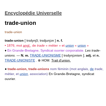
Encyclopédie Universelle
trade-union
trade-union
trade-union
[ trɛdynjɔ̃; trɛdjunjɔn ]
n. f.
• 1876; mot
angl.
, de
trade
« métier » et
union
«
union
»
♦
En Grande-Bretagne, Syndicat ouvrier corporatiste.
Les trade-
unions.
—
N. m.
TRADE-UNIONISME
[ trɛdynjɔnism ];
adj.
et
n.
TRADE-UNIONISTE
. ⊗ HOM.
Trait d'union.
●
trade-union, trade-unions
nom féminin
(mot anglais,
de
trade
,
métier, et
union
, association)
En Grande-Bretagne, syndicat
ouvrier.